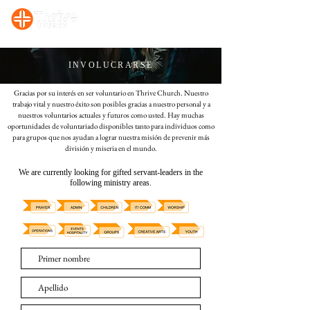
Sunday, 10:00 AM Prayer/Bible Study. Sunday, 11 AM Celebration Service
INVOLUCRARSE
Gracias por su interés en ser voluntario en Thrive Church. Nuestro
trabajo vital y nuestro éxito son posibles gracias a nuestro personal y a
nuestros voluntarios actuales y futuros como usted. Hay muchas
oportunidades de voluntariado disponibles tanto para individuos como
para grupos que nos ayudan a lograr nuestra misión de prevenir más
división y miseria en el mundo.
We are currently looking for gifted servant-leaders in the
following ministry areas.