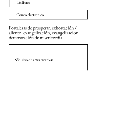
Fortalezas de prosperar: exhortación /
aliento, evangelización, evangelización,
demostración de misericordia
Enviar
Todos los derechos reservados. Derechos de autor © 2021 Thrive
Church. . Diseñado y alimentado por
R2J TECH INC
Y