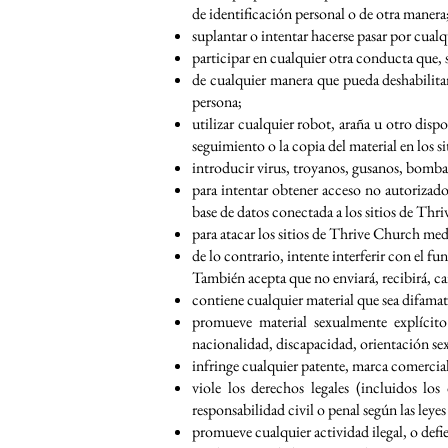
de identificación personal o de otra manera
suplantar o intentar hacerse pasar por cua
participar en cualquier otra conducta que,
de cualquier manera que pueda deshabilitar
persona;
utilizar cualquier robot, araña u otro dis
seguimiento o la copia del material en los 
introducir virus, troyanos, gusanos, bomba
para intentar obtener acceso no autorizado
base de datos conectada a los sitios de Thr
para atacar los sitios de Thrive Church med
de lo contrario, intente interferir con el 
También acepta que no enviará, recibirá, car
contiene cualquier material que sea difamat
promueve material sexualmente explícito
nacionalidad, discapacidad, orientación se
infringe cualquier patente, marca comercial
viole los derechos legales (incluidos lo
responsabilidad civil o penal según las leye
promueve cualquier actividad ilegal, o defi