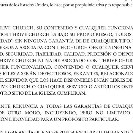
uera de los Estados Unidos, lo hace por su propia iniciativa y es responsable
HRIVE CHURCH, SU CONTENIDO Y CUALQUIER FUNCIONAL
TIOS THRIVE CHURCH ES BAJO SU PROPIO RIESGO, TODO
LIDAD", SIN NINGUNA GARANTÍA DE DE CUALQUIER TIPO, Y
ERSONA ASOCIADA CON LIFE.CHURCH OFRECE NINGUNA
, SEGURIDAD, FIABILIDAD, CALIDAD, PRECISIÓN O DISP
I THRIVE CHURCH NI NADIE ASOCIADO CON THRIVE CHU
UIER FUNCIONALIDAD, CONTENIDO O CUALQUIER SERV
VE IGLESIA SERÁN DEFECTUOSOS, ERRANTES, RELACIONA
A O EL SERVIDOR QUE LOS HACE DISPONIBLES ESTÁN LIBRES
IVE CHURCH O CUALQUIER SERVICIO O ARTÍCULOS OBTEN
RO SITIO DE LA IGLESIA CUMPLIRÁN.
NTE RENUNCIA A TODAS LAS GARANTÍAS DE CUALQUIE
O DE OTRO MODO, INCLUYENDO, PERO NO LIMITAD
ÓN E IDONEIDAD PARA UN PROPÓSITO PARTICULAR.
A GARANTÍA QUE NO SE PUEDA EXCLUIR O LIMITAR SEGÚN