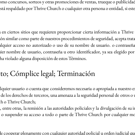
como concursos, sorteos y otras promociones de ventas, trueque o publicidad
stá respaldado por Thrive Church o cualquier otra persona o entidad, si este 
 en ciertos sitios que requieren proporcionar cierta información a Thrive 
ón similar como parte de nuestros procedimientos de seguridad, acepta tra
lquier acceso no autorizado o uso de su nombre de usuario. o contraseña 
ier nombre de usuario, contraseña u otro identificador, ya sea elegido po
ha violado alguna disposición de estos Términos.
o; Cómplice legal; Terminación
quier usuario o cuenta que consideremos necesaria o apropiada a nuestro exc
de los derechos de terceros, una amenaza a la seguridad personal de otros o
ch o Thrive Church;
entre otras, la remisión a las autoridades policiales y la divulgación de su 
 o suspender su acceso a todo o parte de Thrive Church por cualquier moti
 de cooperar plenamente con cualquier autoridad policial u orden judicial qu