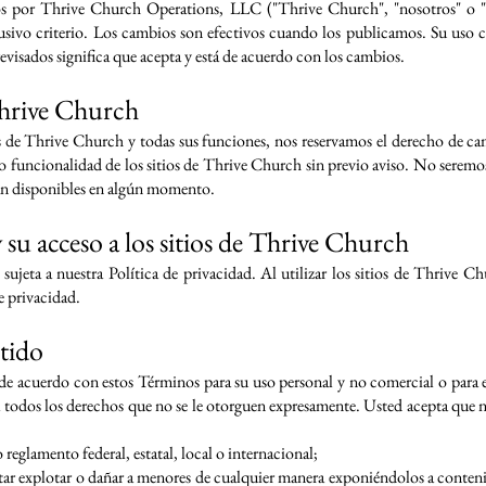
s por Thrive Church Operations, LLC ("Thrive Church", "nosotros" o "no
usivo criterio. Los cambios son efectivos cuando los publicamos. Su uso
evisados significa que acepta y está de acuerdo con los cambios.
Thrive Church
os de Thrive Church y todas sus funciones, nos reservamos el derecho de cam
 funcionalidad de los sitios de Thrive Church sin previo aviso. No seremos
tán disponibles en algún momento.
su acceso a los sitios de Thrive Church
ujeta a nuestra Política de privacidad. Al utilizar los sitios de Thrive Ch
 privacidad.
tido
 de acuerdo con estos Términos para su uso personal y no comercial o para e
a todos los derechos que no se le otorguen expresamente. Usted acepta que no 
 reglamento federal, estatal, local o internacional;
ntar explotar o dañar a menores de cualquier manera exponiéndolos a conte