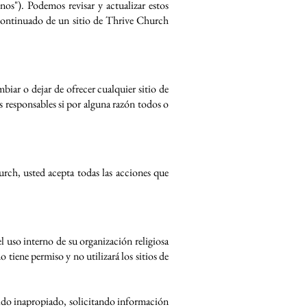
s"). Podemos revisar y actualizar estos
 continuado de un sitio de Thrive Church
biar o dejar de ofrecer cualquier sitio de
 responsables si por alguna razón todos o
urch, usted acepta todas las acciones que
l uso interno de su organización religiosa
tiene permiso y no utilizará los sitios de
nido inapropiado, solicitando información