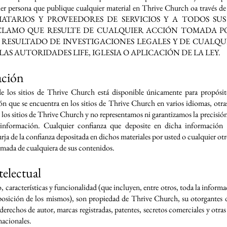
lquier persona que publique cualquier material en Thrive Church oa t
ATARIOS Y PROVEEDORES DE SERVICIOS Y A TODOS SU
CLAMO QUE RESULTE DE CUALQUIER ACCIÓN TOMADA PO
RESULTADO DE INVESTIGACIONES LEGALES Y DE CUALQU
AS AUTORIDADES LIFE, IGLESIA O APLICACIÓN DE LA LEY.
ación
de los sitios de Thrive Church está disponible únicamente para propós
n que se encuentra en los sitios de Thrive Church en varios idiomas, otra
e los sitios de Thrive Church y no representamos ni garantizamos la precisió
a información. Cualquier confianza que deposite en dicha información 
a de la confianza depositada en dichos materiales por usted o cualquier otro
rmada de cualquiera de sus contenidos.
electual
 características y funcionalidad (que incluyen, entre otros, toda la informac
isposición de los mismos), son propiedad de Thrive Church, su otorgantes 
 derechos de autor, marcas registradas, patentes, secretos comerciales y otra
nacionales.