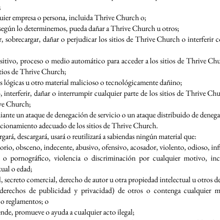
;
lquier empresa o persona, incluida Thrive Church o;
 según lo determinemos, pueda dañar a Thrive Church u otros;
, sobrecargar, dañar o perjudicar los sitios de Thrive Church o interferir 
positivo, proceso o medio automático para acceder a los sitios de Thrive Ch
sitios de Thrive Church;
s lógicas u otro material malicioso o tecnológicamente dañino;
, interferir, dañar o interrumpir cualquier parte de los sitios de Thrive C
ive Church;
iante un ataque de denegación de servicio o un ataque distribuido de denega
funcionamiento adecuado de los sitios de Thrive Church.
gará, descargará, usará o reutilizará a sabiendas ningún material que:
orio, obsceno, indecente, abusivo, ofensivo, acosador, violento, odioso, in
 o pornográfico, violencia o discriminación por cualquier motivo, incl
xual o edad;
, secreto comercial, derecho de autor u otra propiedad intelectual u otros d
s derechos de publicidad y privacidad) de otros o contenga cualquier m
s o reglamentos; o
ende, promueve o ayuda a cualquier acto ilegal;