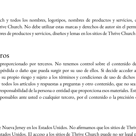
h y todos los nombres, logotipos, nombres de productos y servicios, d
rive Church. No debe utilizar estas marcas y derechos de autor sin el per
s de productos y servicios, diseños y lemas en los sitios de Thrive Church 
eros
roporcionado por terceros. No tenemos control sobre el contenido de 
 pérdida o daño que pueda surgir por su uso de ellos. Si decide acceder a
su propio riesgo y sujeto a los términos y condiciones de uso de dichos s
 y todos los artículos y respuestas a preguntas y otro contenido, que no 
esponsabilidad de la persona o entidad que proporciona esos materiales. Esto
nsables ante usted o cualquier tercero, por el contenido o la precisión
de Nueva Jersey en los Estados Unidos. No afirmamos que los sitios de Thr
stados Unidos. El acceso a los sitios de Thrive Church puede no ser legal par